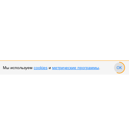
Мы используем
cookies
и
метрические программы
.
OK
Сервис и поддержка
Оплата частями
Подарочные сертификаты