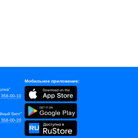
Мобильное приложение:
Волна"
) 358-00-10
ейный Бигс"
) 358-00-20