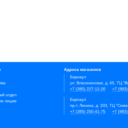
и
Адреса магазинов
Барнаул
тва
ул. Власихинская, д. 65, ТЦ "
+7 (385) 227-12-20
+7 (983
ий отдел
Барнаул
им лицам
пр-т. Ленина, д. 203, ТЦ "Сем
+7 (385) 250-41-75
+7 (983