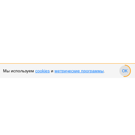
Мы используем
cookies
и
метрические программы
.
OK
Сервис и поддержка
Оплата частями
Подарочные сертификаты