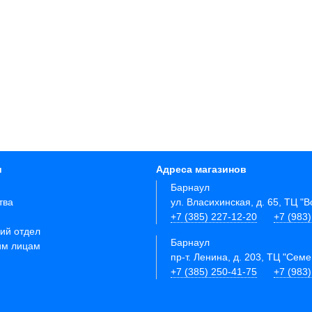
и
Адреса магазинов
Барнаул
тва
ул. Власихинская, д. 65, ТЦ "
+7 (385) 227-12-20
+7 (983
ий отдел
Барнаул
им лицам
пр-т. Ленина, д. 203, ТЦ "Сем
+7 (385) 250-41-75
+7 (983