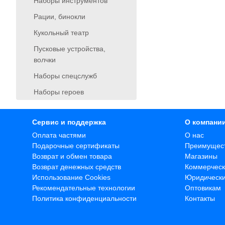
Наборы инструментов
Рации, бинокли
Кукольный театр
Пусковые устройства,
волчки
Наборы спецслужб
Наборы героев
Сервис и поддержка
О компани
Оплата частями
О нас
Подарочные сертификаты
Преимущес
Возврат и обмен товара
Магазины
Возврат денежных средств
Коммерческ
Использование Cookies
Юридическ
Рекомендательные технологии
Оптовикам
Политика конфиденциальности
Контакты