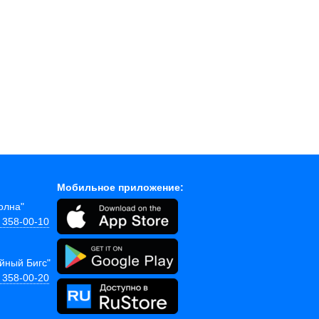
Мобильное приложение:
Волна"
) 358-00-10
ейный Бигс"
) 358-00-20