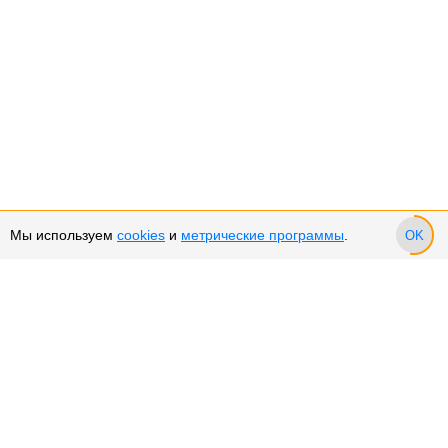
Мы используем
cookies
и
метрические программы
.
OK
Сервис и поддержка
Оплата частями
Подарочные сертификаты