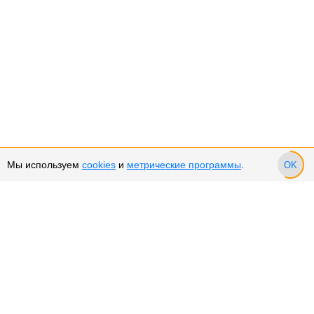
Мы используем
cookies
и
метрические программы
.
OK
Сервис и поддержка
Оплата частями
Подарочные сертификаты