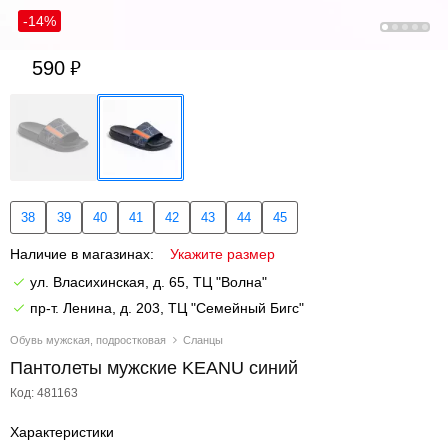
-14%
590
38
39
40
41
42
43
44
45
Наличие в магазинах:
Укажите размер
ул. Власихинская, д. 65, ТЦ "Волна"
пр-т. Ленина, д. 203, ТЦ "Семейный Бигс"
Обувь мужская, подростковая
Сланцы
Пантолеты мужские KEANU синий
Код: 481163
Характеристики