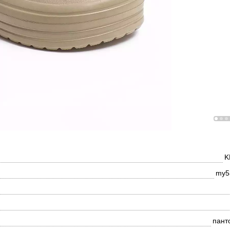
K
my5
пант