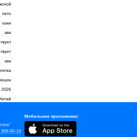
жской
лето
хаки
эва
ствует
ствует
эва
 пятка
мешок
 2026
Китай
Мобильное приложение:
Волна"
) 358-00-10