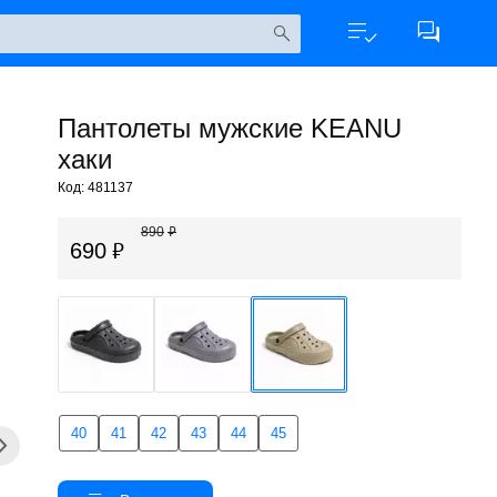
Пантолеты мужские KEANU
хаки
Код: 481137
890
690
40
41
42
43
44
45