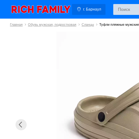
г. Барнаул
Главная
Обувь мужская, подростковая
Сланцы
Туфли пляжные мужски