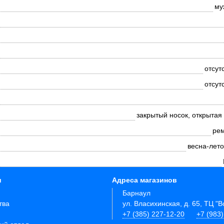
му
отсут
отсут
закрытый носок, открытая
ре
весна-лето
и
Адреса магазинов
Барнаул
тва
ул. Власихинская, д. 65, ТЦ "
+7 (385) 227-12-20
+7 (983