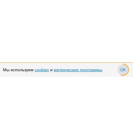
Мы используем
cookies
и
метрические программы
.
OK
Сервис и поддержка
Оплата частями
Подарочные сертификаты