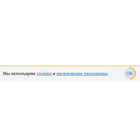
Мы используем
cookies
и
метрические программы
.
OK
Сервис и поддержка
Оплата частями
Подарочные сертификаты