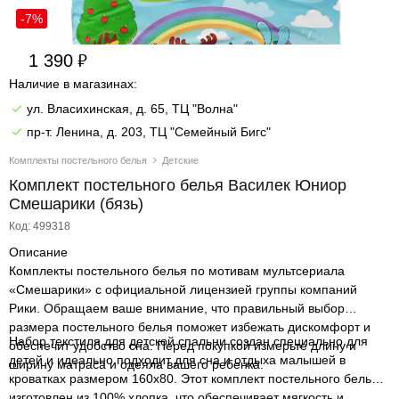
-7%
1 390
Наличие в магазинах:
ул. Власихинская, д. 65, ТЦ "Волна"
пр-т. Ленина, д. 203, ТЦ "Семейный Бигс"
Комплекты постельного белья
Детские
Комплект постельного белья Василек Юниор
Смешарики (бязь)
Код: 499318
Описание
Комплекты постельного белья по мотивам мультсериала
«Смешарики» с официальной лицензией группы компаний
Рики. Обращаем ваше внимание, что правильный выбор
размера постельного белья поможет избежать дискомфорт и
Набор текстиля для детской спальни создан специально для
обеспечит удобство сна. Перед покупкой измерьте длину и
детей и идеально подходит для сна и отдыха малышей в
ширину матраса и одеяла вашего ребенка.
кроватках размером 160х80. Этот комплект постельного белья
изготовлен из 100% хлопка, что обеспечивает мягкость и