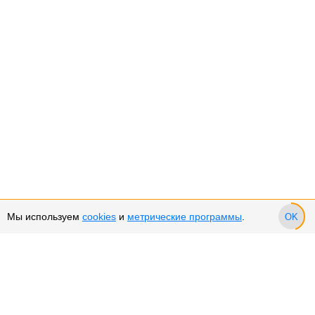
Мы используем
cookies
и
метрические программы
.
OK