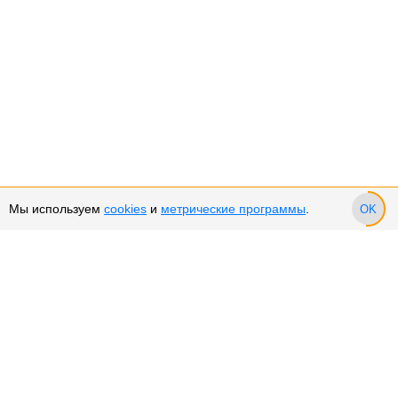
Мы используем
cookies
и
метрические программы
.
OK
Сервис и поддержка
Оплата частями
Подарочные сертификаты