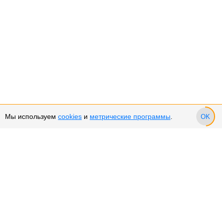
Мы используем
cookies
и
метрические программы
.
OK
Сервис и поддержка
Оплата частями
Подарочные сертификаты