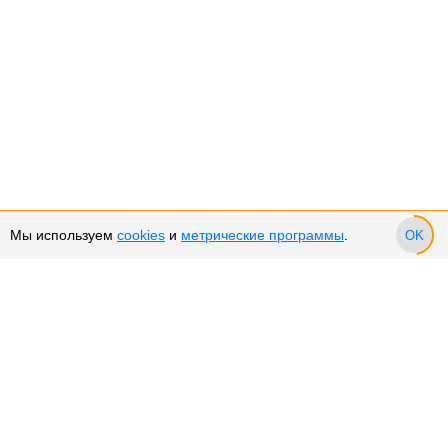
Мы используем
cookies
и
метрические программы
.
OK
Сервис и поддержка
Оплата частями
Подарочные сертификаты