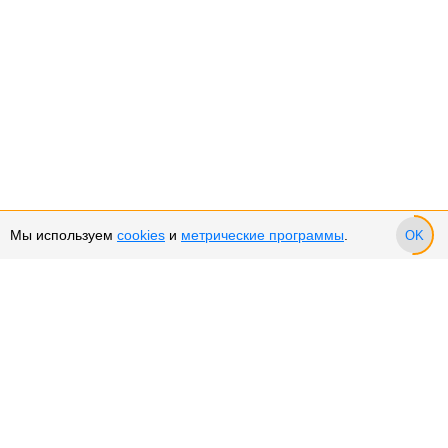
Мы используем
cookies
и
метрические программы
.
OK
Сервис и поддержка
Оплата частями
Подарочные сертификаты