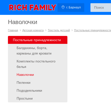
г. Барнаул
Наволочки
Главная
Детская комната
Текстиль детский
Постельные принадлежност
Постельные принадлежности
Балдахины, борта,
карманы для кровати
Комплекты постельного
белья
Наволочки
Пеленки
Пододеяльники
Простыни