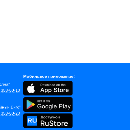
Мобильное приложение:
Волна"
) 358-00-10
ейный Бигс"
) 358-00-20