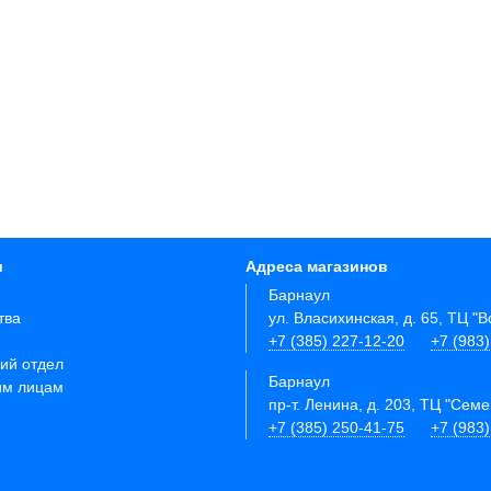
и
Адреса магазинов
Барнаул
тва
ул. Власихинская, д. 65, ТЦ "
+7 (385) 227-12-20
+7 (983
ий отдел
Барнаул
им лицам
пр-т. Ленина, д. 203, ТЦ "Сем
+7 (385) 250-41-75
+7 (983