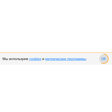
Мы используем
cookies
и
метрические программы
.
OK
Сервис и поддержка
Оплата частями
Подарочные сертификаты