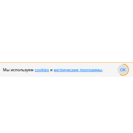
Мы используем
cookies
и
метрические программы
.
OK
Сервис и поддержка
Оплата частями
Подарочные сертификаты