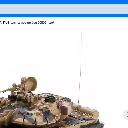
/у RUS для танкового боя 99802 +акб
play_arrow