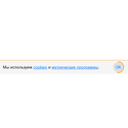
Мы используем
cookies
и
метрические программы
.
OK
Сервис и поддержка
Оплата частями
Подарочные сертификаты