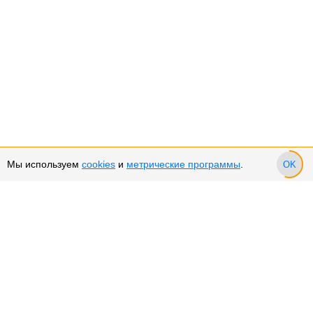
Мы используем
cookies
и
метрические программы
.
OK
Сервис и поддержка
Оплата частями
Подарочные сертификаты