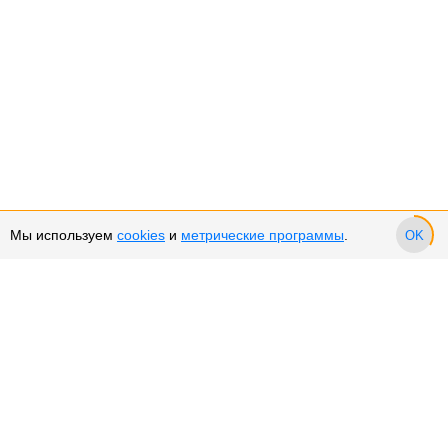
Мы используем
cookies
и
метрические программы
.
OK
Сервис и поддержка
Оплата частями
Подарочные сертификаты