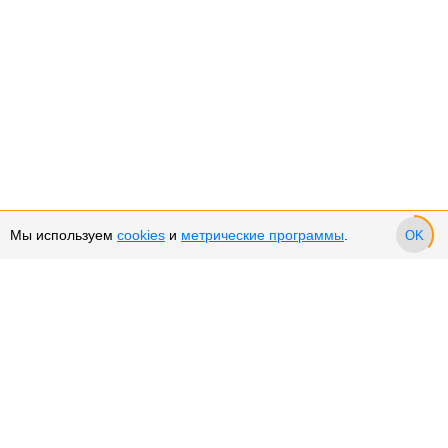
Мы используем
cookies
и
метрические программы
.
OK
Сервис и поддержка
Оплата частями
Подарочные сертификаты