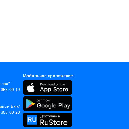
Мобильное приложение:
Волна"
) 358-00-10
ейный Бигс"
) 358-00-20