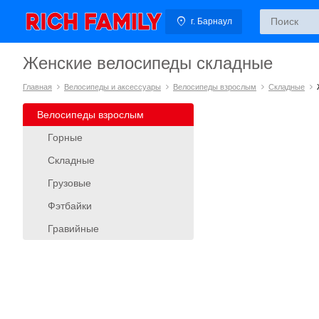
г. Барнаул
Женские велосипеды складные
Главная
Велосипеды и аксессуары
Велосипеды взрослым
Складные
Велосипеды взрослым
Горные
Складные
Грузовые
Фэтбайки
Гравийные