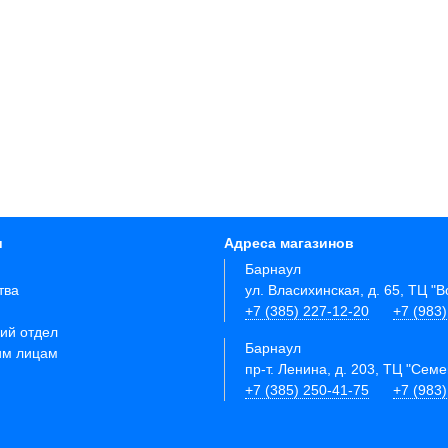
и
Адреса магазинов
Барнаул
тва
ул. Власихинская, д. 65, ТЦ "
+7 (385) 227-12-20
+7 (983
ий отдел
Барнаул
им лицам
пр-т. Ленина, д. 203, ТЦ "Сем
+7 (385) 250-41-75
+7 (983