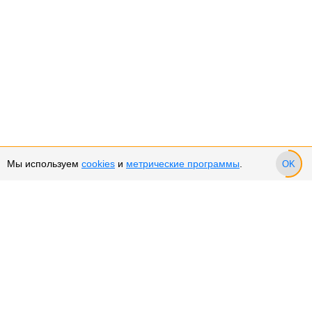
Мы используем
cookies
и
метрические программы
.
OK
Сервис и поддержка
Оплата частями
Подарочные сертификаты