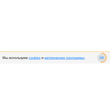
Мы используем
cookies
и
метрические программы
.
OK
Сервис и поддержка
Оплата частями
Подарочные сертификаты