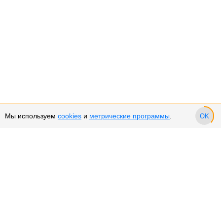
Мы используем
cookies
и
метрические программы
.
OK
Сервис и поддержка
Оплата частями
Подарочные сертификаты